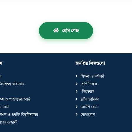
হোম পেজ
্ক
জনপ্রিয় লিঙ্কগুলো
লয়
শিক্ষক ও কর্মচারী
্চশিক্ষা অধিদপ্তর
শ্রেণি শিক্ষক
সিলেবাস
ক্রম ও পাঠ্যপুস্তক বোর্ড
ছুটির তালিকা
া বোর্ড
নোটিশ বোর্ড
শল ও প্রযুক্তি বিশ্ববিদ্যালয়
যোগাযোগ
মূহের রেজাল্ট