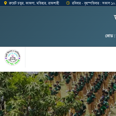
রুয়েট চত্বর, কাজলা, মতিহার, রাজশাহী
রবিবার - বৃহস্পতিবার : সকাল ১
কোড :