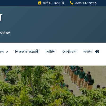
স্থাপিত : ১৯৭৫ খ্রি.
০২৫৮৮৮৬৭৫৫৯
়
১২৬৪৯৫
ফল
শিক্ষক ও কর্মচারী
নোটিশ
যোগাযোগ
লগইন