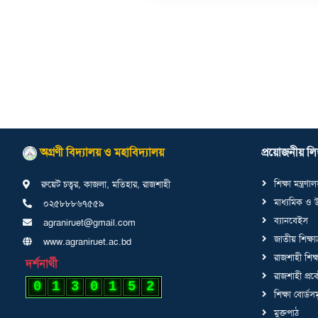
অগ্রণী বিদ্যালয় ও মহাবিদ্যালয়
প্রয়োজনীয় লিঙ
শিক্ষা মন্ত্রণা
রুয়েট চত্বর, কাজলা, মতিহার, রাজশাহী
মাধ্যমিক ও উচ
০২৫৮৮৮৬৭৫৫৯
ব্যানবেইস
agraniruet@gmail.com
জাতীয় শিক্ষা
www.agraniruet.ac.bd
রাজশাহী শিক্ষ
দর্শনার্থী
রাজশাহী প্রকৌ
0
1
3
0
1
5
2
শিক্ষা বোর্ডস
মুক্তপাঠ