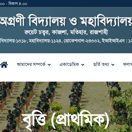
০.০০ - বিকাল ৪.০০
অগ্রণী বিদ্যালয় ও মহাবিদ্যালয
রুয়েট চত্বর, কাজলা, মতিহার, রাজশাহী
 বিদ্যালয়-১০১৮, মহাবিদ্যালয়-১১২৪, ভোকেশনাল-২৩০০২, ইআইআইএন : 
আমাদের সম্পর্কে
একাডেমিক
ভর্তি তথ্য
ফলা
বৃত্তি (প্রাথমিক)